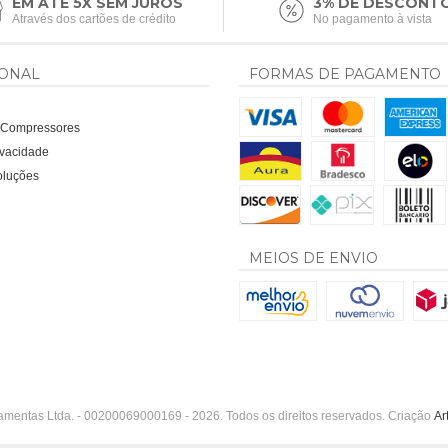
EM ATÉ 5X SEM JUROS
3% DE DESCONT
Através dos cartões de crédito
No pagamento à vista
IONAL
FORMAS DE PAGAMENTO
a Compressores
rivacidade
oluções
MEIOS DE ENVIO
amentas Ltda. - 00200069000169 - 2026. Todos os direitos reservados. Criação
Ar