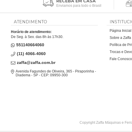
RECEBA EM CASA
Enviamos para todo o Brasil
ATENDIMENTO
INSTITUC
Página Inicial
Horário de atendimento:
De Seg. à Sex. das 8h às 17h30.
Sobre a Zaff
551140664060
Política de P
Trocas e Dev
(11) 4066-4060
Fale Conosco
zaffa@zaffa.com.br
Avenida Fagundes de Oliveira, 365 - Piraporinha -
Diadema - SP - CEP: 09950-300
Copyright Zaffa Máquinas e Ferr