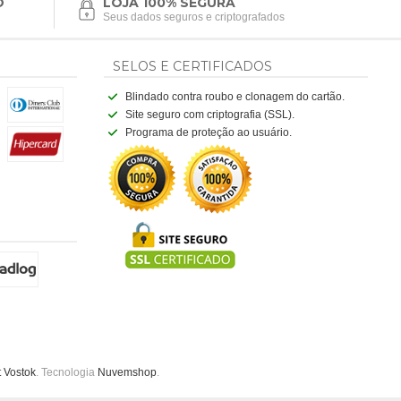
O
LOJA 100% SEGURA
Seus dados seguros e criptografados
SELOS E CERTIFICADOS
Blindado contra roubo e clonagem do cartão.
Site seguro com criptografia (SSL).
Programa de proteção ao usuário.
t Vostok
. Tecnologia
Nuvemshop
.