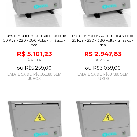
Transformador Auto Trafo a seco de
Transformador Auto Trafo a seco de
50 Kva - 220 - 380 Volts - trifásico -
25 Kva - 220 - 380 Volts - trifásico -
Ideal
Ideal
R$ 5.101,23
R$ 2.947,83
À VISTA
À VISTA
ou
R$5.259,00
ou
R$3.039,00
EM ATÉ
5
X DE
R$1.051,80
SEM
EM ATÉ
5
X DE
R$607,80
SEM
JUROS
JUROS