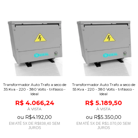
Transformador Auto Trafo a seco de
Transformador Auto Trafo a seco de
35 Kva - 220 - 380 Volts - trifásico -
55 Kva - 220 - 380 Volts - trifásico -
Ideal
Ideal
R$ 4.066,24
R$ 5.189,50
À VISTA
À VISTA
ou
R$4.192,00
ou
R$5.350,00
EM ATÉ
5
X DE
R$838,40
SEM
EM ATÉ
5
X DE
R$1.070,00
SEM
JUROS
JUROS