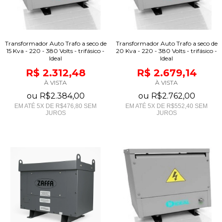
Transformador Auto Trafo a seco de
Transformador Auto Trafo a seco de
15 Kva - 220 - 380 Volts - trifásico -
20 Kva - 220 - 380 Volts - trifásico -
Ideal
Ideal
R$ 2.312,48
R$ 2.679,14
À VISTA
À VISTA
ou
R$2.384,00
ou
R$2.762,00
EM ATÉ
5
X DE
R$476,80
SEM
EM ATÉ
5
X DE
R$552,40
SEM
JUROS
JUROS