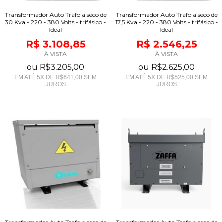
Transformador Auto Trafo a seco de
Transformador Auto Trafo a seco de
30 Kva - 220 - 380 Volts - trifásico -
17,5 Kva - 220 - 380 Volts - trifásico -
Ideal
Ideal
R$ 3.108,85
R$ 2.546,25
À VISTA
À VISTA
ou
R$3.205,00
ou
R$2.625,00
EM ATÉ
5
X DE
R$641,00
SEM
EM ATÉ
5
X DE
R$525,00
SEM
JUROS
JUROS