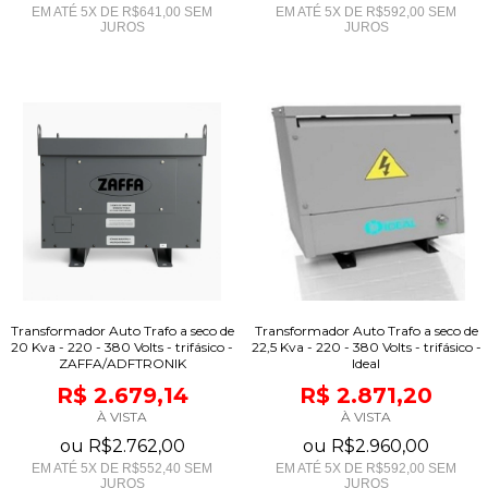
EM ATÉ
5
X DE
R$641,00
SEM
EM ATÉ
5
X DE
R$592,00
SEM
JUROS
JUROS
Transformador Auto Trafo a seco de
Transformador Auto Trafo a seco de
20 Kva - 220 - 380 Volts - trifásico -
22,5 Kva - 220 - 380 Volts - trifásico -
ZAFFA/ADFTRONIK
Ideal
R$ 2.679,14
R$ 2.871,20
À VISTA
À VISTA
ou
R$2.762,00
ou
R$2.960,00
EM ATÉ
5
X DE
R$552,40
SEM
EM ATÉ
5
X DE
R$592,00
SEM
JUROS
JUROS