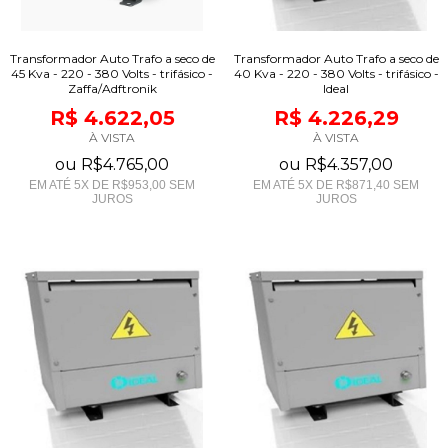
Transformador Auto Trafo a seco de
Transformador Auto Trafo a seco de
45 Kva - 220 - 380 Volts - trifásico -
40 Kva - 220 - 380 Volts - trifásico -
Zaffa/Adftronik
Ideal
R$ 4.622,05
R$ 4.226,29
À VISTA
À VISTA
ou
R$4.765,00
ou
R$4.357,00
EM ATÉ
5
X DE
R$953,00
SEM
EM ATÉ
5
X DE
R$871,40
SEM
JUROS
JUROS