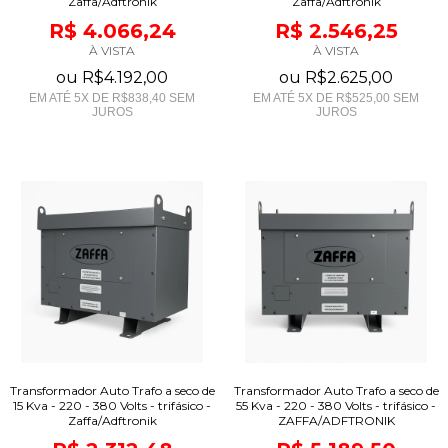
Zaffa/Adftronik
Zaffa/Adftronik
R$ 4.066,24
R$ 2.546,25
À VISTA
À VISTA
ou
R$4.192,00
ou
R$2.625,00
EM ATÉ
5
X DE
R$838,40
SEM
EM ATÉ
5
X DE
R$525,00
SEM
JUROS
JUROS
Transformador Auto Trafo a seco de
Transformador Auto Trafo a seco de
15 Kva - 220 - 380 Volts - trifásico -
55 Kva - 220 - 380 Volts - trifásico -
Zaffa/Adftronik
ZAFFA/ADFTRONIK