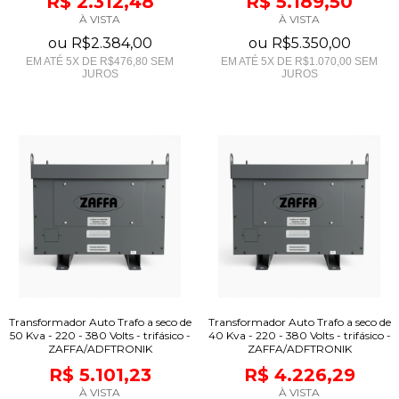
R$ 2.312,48
R$ 5.189,50
À VISTA
À VISTA
ou
R$2.384,00
ou
R$5.350,00
EM ATÉ
5
X DE
R$476,80
SEM
EM ATÉ
5
X DE
R$1.070,00
SEM
JUROS
JUROS
Transformador Auto Trafo a seco de
Transformador Auto Trafo a seco de
50 Kva - 220 - 380 Volts - trifásico -
40 Kva - 220 - 380 Volts - trifásico -
ZAFFA/ADFTRONIK
ZAFFA/ADFTRONIK
R$ 5.101,23
R$ 4.226,29
À VISTA
À VISTA