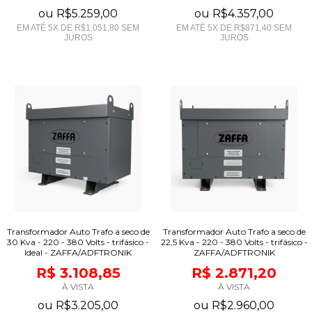
ou
R$5.259,00
ou
R$4.357,00
EM ATÉ
5
X DE
R$1.051,80
SEM
EM ATÉ
5
X DE
R$871,40
SEM
JUROS
JUROS
Transformador Auto Trafo a seco de
Transformador Auto Trafo a seco de
30 Kva - 220 - 380 Volts - trifásico -
22,5 Kva - 220 - 380 Volts - trifásico -
Ideal - ZAFFA/ADFTRONIK
ZAFFA/ADFTRONIK
R$ 3.108,85
R$ 2.871,20
À VISTA
À VISTA
ou
R$3.205,00
ou
R$2.960,00