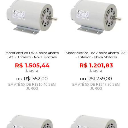
Motor elétrico 1 cv 4 polos aberto
Motor elétrico 1 cv 2 polos aberto IP21
IP21 - Trifásico - Nova Motores
- Trifásico - Nova Motores
R$ 1.505,44
R$ 1.201,83
À VISTA
À VISTA
ou
R$1.552,00
ou
R$1.239,00
EM ATÉ
5
X DE
R$310,40
SEM
EM ATÉ
5
X DE
R$247,80
SEM
JUROS
JUROS