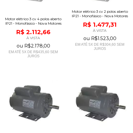
Motor elétrico 3 cv 2 polos aberto
IP21 - Monofásico - Nova Motores
Motor elétrico 3 cv 4 polos aberto
IP21 - Monofásico - Nova Motores
R$ 1.477,31
À VISTA
R$ 2.112,66
À VISTA
ou
R$1.523,00
EM ATÉ
5
X DE
R$304,60
SEM
ou
R$2.178,00
JUROS
EM ATÉ
5
X DE
R$435,60
SEM
JUROS