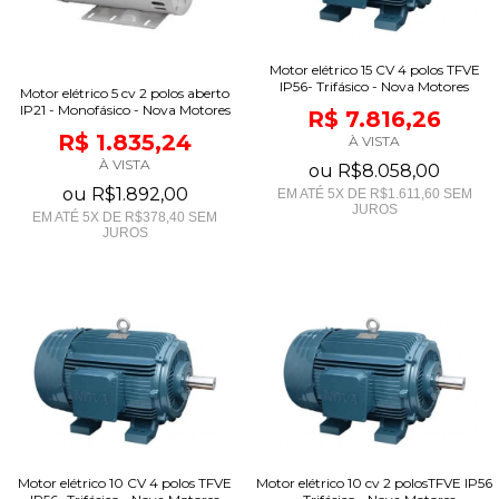
Motor elétrico 15 CV 4 polos TFVE
IP56- Trifásico - Nova Motores
Motor elétrico 5 cv 2 polos aberto
IP21 - Monofásico - Nova Motores
R$ 7.816,26
R$ 1.835,24
À VISTA
À VISTA
ou
R$8.058,00
ou
R$1.892,00
EM ATÉ
5
X DE
R$1.611,60
SEM
JUROS
EM ATÉ
5
X DE
R$378,40
SEM
JUROS
Motor elétrico 10 CV 4 polos TFVE
Motor elétrico 10 cv 2 polosTFVE IP56