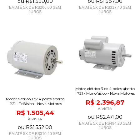
ou
R$1.330,00
ou
R$1.587,00
EM ATÉ
5
X DE
R$266,00
SEM
EM ATÉ
5
X DE
R$317,40
SEM
JUROS
JUROS
Motor elétrico 3 cv 4 polos aberto
IP21 - Monofásico - Nova Motores
Motor elétrico 1 cv 4 polos aberto
R$ 2.396,87
IP21 - Trifásico - Nova Motores
À VISTA
R$ 1.505,44
ou
R$2.471,00
À VISTA
EM ATÉ
5
X DE
R$494,20
SEM
ou
R$1.552,00
JUROS
EM ATÉ
5
X DE
R$310,40
SEM
JUROS