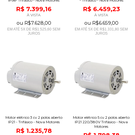
IP56- Trifásico - Nova Motores
- Trifásico - Nova Motores
R$ 7.399,16
R$ 6.459,23
À VISTA
À VISTA
ou
R$7.628,00
ou
R$6.659,00
EM ATÉ
5
X DE
R$1.525,60
SEM
EM ATÉ
5
X DE
R$1.331,80
SEM
JUROS
JUROS
Motor elétrico 3 cv 2 polos aberto
Motor elétrico 5 cv 2 polos aberto
IP21 - Trifásico - Nova Motores
IP21 220/380V Trifásico - Nova
Motores
R$ 1.235,78