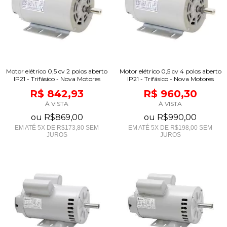
Motor elétrico 0,5 cv 2 polos aberto
Motor elétrico 0,5 cv 4 polos aberto
IP21 - Trifásico - Nova Motores
IP21 - Trifásico - Nova Motores
R$ 842,93
R$ 960,30
À VISTA
À VISTA
ou
R$869,00
ou
R$990,00
EM ATÉ
5
X DE
R$173,80
SEM
EM ATÉ
5
X DE
R$198,00
SEM
JUROS
JUROS