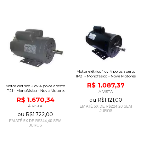
Motor elétrico 1 cv 4 polos aberto
IP21 - Monofásico - Nova Motores
R$ 1.087,37
Motor elétrico 2 cv 4 polos aberto
IP21 - Monofásico - Nova Motores
À VISTA
R$ 1.670,34
ou
R$1.121,00
À VISTA
EM ATÉ
5
X DE
R$224,20
SEM
JUROS
ou
R$1.722,00
EM ATÉ
5
X DE
R$344,40
SEM
JUROS