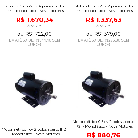
Motor elétrico 2 cv 4 polos aberto
Motor elétrico 2 cv 2 polos aberto
IP21 - Monofásico - Nova Motores
IP21 - Monofásico - Nova Motores
R$ 1.670,34
R$ 1.337,63
À VISTA
À VISTA
ou
R$1.722,00
ou
R$1.379,00
EM ATÉ
5
X DE
R$344,40
SEM
EM ATÉ
5
X DE
R$275,80
SEM
JUROS
JUROS
Motor elétrico 0,5 cv 2 polos aberto
IP21 - Monofásico - Nova Motores
Motor eletrico 1 cv 2 polos aberto IP21
- Monofásico - Nova Motores
R$ 880,76