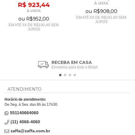
À VISTA
R$ 923,44
À VISTA
ou
R$908,00
EM ATÉ
5
X DE
R$181,60
SEM
ou
R$952,00
JUROS
EM ATÉ
5
X DE
R$190,40
SEM
JUROS
RECEBA EM CASA
Enviamos para todo o Brasil
ATENDIMENTO
Horário de atendimento:
De Seg. à Sex. das 8h às 17h30.
551140664060
(11) 4066-4060
zaffa@zaffa.com.br