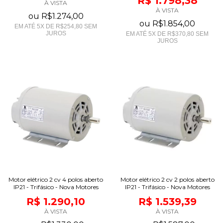
R$ 1.798,38
À VISTA
À VISTA
ou
R$1.274,00
ou
R$1.854,00
EM ATÉ
5
X DE
R$254,80
SEM
JUROS
EM ATÉ
5
X DE
R$370,80
SEM
JUROS
Motor elétrico 2 cv 4 polos aberto
Motor elétrico 2 cv 2 polos aberto
IP21 - Trifásico - Nova Motores
IP21 - Trifásico - Nova Motores
R$ 1.290,10
R$ 1.539,39
À VISTA
À VISTA