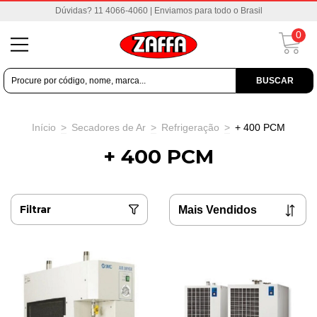
Dúvidas? 11 4066-4060 | Enviamos para todo o Brasil
0
BUSCAR
Início
>
Secadores de Ar
>
Refrigeração
>
+ 400 PCM
+ 400 PCM
Filtrar