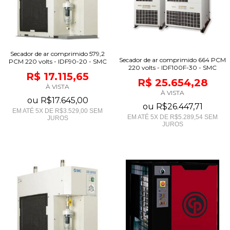
Secador de ar comprimido 579,2
Secador de ar comprimido 664 PCM
PCM 220 volts - IDF90-20 - SMC
220 volts - IDF100F-30 - SMC
R$ 17.115,65
R$ 25.654,28
À VISTA
À VISTA
ou
R$17.645,00
ou
R$26.447,71
EM ATÉ
5
X DE
R$3.529,00
SEM
EM ATÉ
5
X DE
R$5.289,54
SEM
JUROS
JUROS