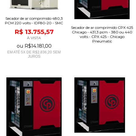
Secador de ar comprimido 480,3
PCM 220 volts - IDF80-20 - SMC
Secador de ar comprimido CPX 425
R$ 13.755,57
Chicago - 431,3 pcm - 380 ou 440
volts - CPX 425 - Chicago
À VISTA
Pneumatic
ou
R$14.181,00
EM ATÉ
5
X DE
R$2.836,20
SEM
JUROS