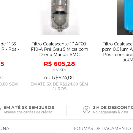
de 1" 53
Filtro Coalescente 1'' AF60-
Filtro Coalesce
P - Pós -
F10-A Pré Grau 5 Micra com
pcm 0,01µm AK
Dreno Manual SMC
Pós - com dre
AK
55
R$ 605,28
À VISTA
00
ou
R$624,00
3,00
SEM
EM ATÉ
5
X DE
R$124,80
SEM
JUROS
EM ATÉ 5X SEM JUROS
3% DE DESCONT
Através dos cartões de crédito
No pagamento à vista
IONAL
FORMAS DE PAGAMENTO