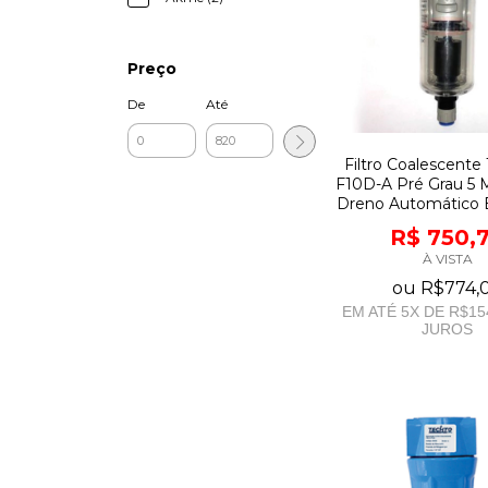
Preço
De
Até
Filtro Coalescente 
F10D-A Pré Grau 5 
Dreno Automático 
R$ 750,
À VISTA
ou
R$774,
EM ATÉ
5
X DE
R$15
JUROS