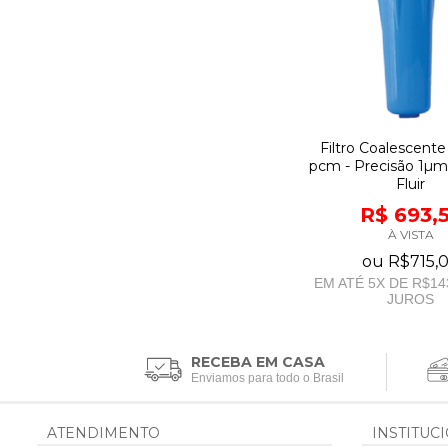
Filtro Coalescente 
pcm - Precisão 1µm 
Fluir
R$ 693,
À VISTA
ou
R$715,
EM ATÉ
5
X DE
R$14
JUROS
RECEBA EM CASA
Enviamos para todo o Brasil
ATENDIMENTO
INSTITUC