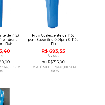
nte de 1" 53
Filtro Coalescente de 1" 53
ré - dreno
pcm Super fino 0,01µm S- Pós
 - Fluir
- Fluir
5,40
R$ 693,55
TA
À VISTA
20,00
ou
R$715,00
$164,00
SEM
EM ATÉ
5
X DE
R$143,00
SEM
OS
JUROS