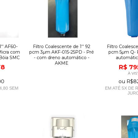
1'' AF60-
Filtro Coalescente de 1'' 92
Filtro Coalesce
Micra com
pcm 3µm AKF-015-25PD - Pré
pcm 5µm Q- P
Bóia SMC
- com dreno automático -
automático
AKME
78
R$ 79
À VIS
00
ou
R$8
4,80
SEM
EM ATÉ
5
X DE
R
JUR