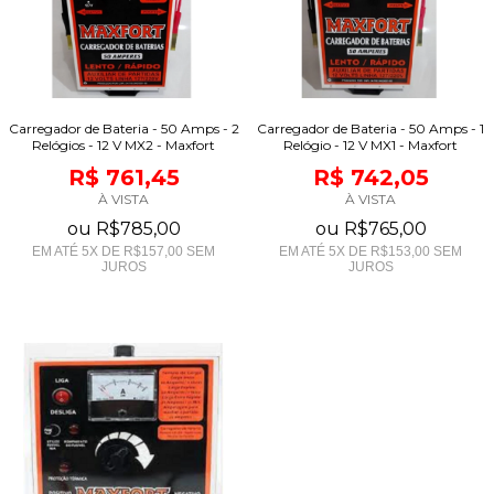
Carregador de Bateria - 50 Amps - 2
Carregador de Bateria - 50 Amps - 1
Relógios - 12 V MX2 - Maxfort
Relógio - 12 V MX1 - Maxfort
R$ 761,45
R$ 742,05
À VISTA
À VISTA
ou
R$785,00
ou
R$765,00
EM ATÉ
5
X DE
R$157,00
SEM
EM ATÉ
5
X DE
R$153,00
SEM
JUROS
JUROS