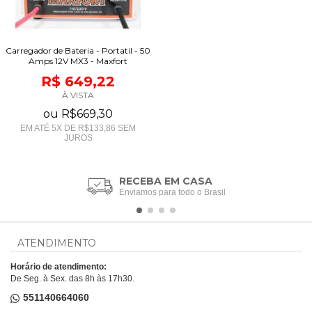
Carregador de Bateria - Portatil - 50
Amps 12V MX3 - Maxfort
R$ 649,22
À VISTA
ou
R$669,30
EM ATÉ
5
X DE
R$133,86
SEM
JUROS
RECEBA EM CASA
Enviamos para todo o Brasil
ATENDIMENTO
Horário de atendimento:
De Seg. à Sex. das 8h às 17h30.
551140664060