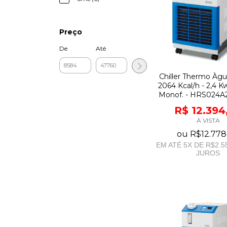
Preço
De
Até
Chiller Thermo Àg
2064 Kcal/h - 2,4 K
Monof. - HRS024A
R$ 12.394
À VISTA
ou
R$12.778
EM ATÉ
5
X DE
R$2.5
JUROS