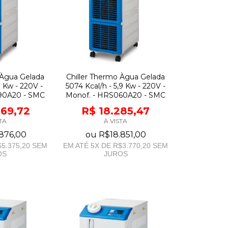
 Àgua Gelada
Chiller Thermo Àgua Gelada
9 Kw - 220V -
5074 Kcal/h - 5,9 Kw - 220V -
90A20 - SMC
Monof. - HRS060A20 - SMC
069,72
R$ 18.285,47
TA
À VISTA
876,00
ou
R$18.851,00
5.375,20
SEM
EM ATÉ
5
X DE
R$3.770,20
SEM
OS
JUROS