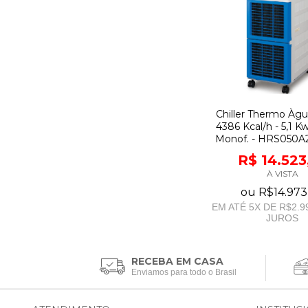
Chiller Thermo Àg
4386 Kcal/h - 5,1 Kw
Monof. - HRS050A
R$ 14.523
À VISTA
ou
R$14.973
EM ATÉ
5
X DE
R$2.9
JUROS
RECEBA EM CASA
Enviamos para todo o Brasil