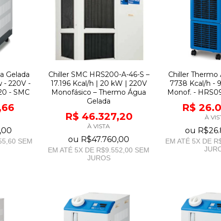
ua Gelada
Chiller SMC HRS200-A-46-S –
Chiller Thermo
w - 220V -
17.196 Kcal/h | 20 kW | 220V
7738 Kcal/h - 
20 - SMC
Monofásico – Thermo Água
Monof. - HRS0
Gelada
,66
R$ 26.
R$ 46.327,20
À VIS
À VISTA
,00
ou
R$26.
ou
R$47.760,00
55,60
SEM
EM ATÉ
5
X DE
R$
JUR
EM ATÉ
5
X DE
R$9.552,00
SEM
JUROS