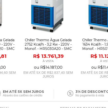
ua Gelada
Chiller Thermo Àgua Gelada
Chiller Thermo
 - 220V -
2752 Kcal/h - 3,2 Kw - 220V -
1634 Kcal/h - 1,
20 - SMC
Monof. - HRS030A20 - SMC
Monof. - HRS0
,81
R$ 13.761,39
R$ 11.
À VISTA
À VIS
,00
ou
R$14.187,00
ou
R$11.
94,60
SEM
EM ATÉ
5
X DE
R$2.837,40
SEM
EM ATÉ
5
X DE
R$
JUROS
JUR
EM ATÉ 5X SEM JUROS
3% DE DESCONT
Através dos cartões de crédito
No pagamento à vista