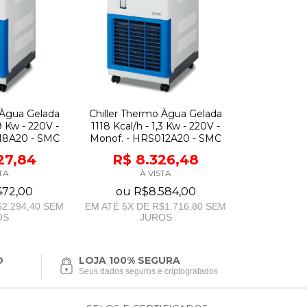
 Àgua Gelada
Chiller Thermo Àgua Gelada
9 Kw - 220V -
1118 Kcal/h - 1,3 Kw - 220V -
18A20 - SMC
Monof. - HRS012A20 - SMC
127,84
R$ 8.326,48
TA
À VISTA
472,00
ou
R$8.584,00
2.294,40
SEM
EM ATÉ
5
X DE
R$1.716,80
SEM
OS
JUROS
O
LOJA 100% SEGURA
Seus dados seguros e criptografados