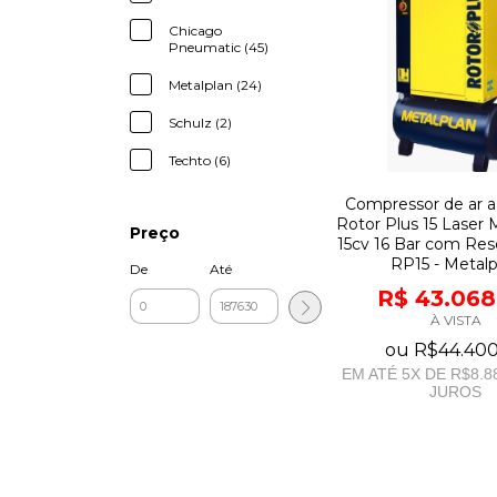
Chicago
Pneumatic (45)
Metalplan (24)
Schulz (2)
Techto (6)
Compressor de ar a
Rotor Plus 15 Laser 
Preço
15cv 16 Bar com Rese
RP15 - Metalp
De
Até
R$ 43.068
À VISTA
ou
R$44.400
EM ATÉ
5
X DE
R$8.8
JUROS