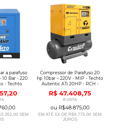
ar a parafuso
Compressor de Parafuso 20
 10 Bar - 220
hp 10bar – 220V - MIP - Techto
ico - Techto
Autentic ATi 20HP - RCH -
257,20
R$ 47.408,75
TA
À VISTA
760,00
ou
R$48.875,00
3.352,00
SEM
EM ATÉ
5
X DE
R$9.775,00
SEM
OS
JUROS