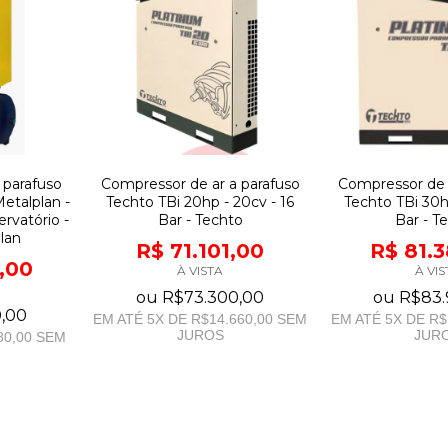
 parafuso
Compressor de ar a parafuso
Compressor de 
Metalplan -
Techto TBi 20hp - 20cv - 16
Techto TBi 30h
rvatório -
Bar - Techto
Bar - T
lan
R$ 71.101,00
R$ 81.
,00
À VISTA
À VIS
ou
R$73.300,00
ou
R$83.
,00
EM ATÉ
5
X DE
R$14.660,00
SEM
EM ATÉ
5
X DE
R$
JUROS
JUR
80,00
SEM