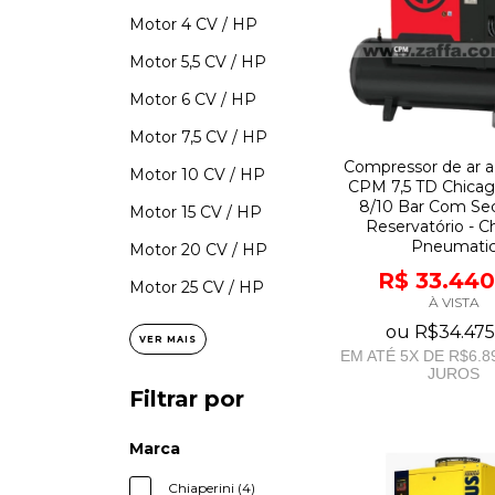
Motor 4 CV / HP
Motor 5,5 CV / HP
Motor 6 CV / HP
Motor 7,5 CV / HP
Compressor de ar a
Motor 10 CV / HP
CPM 7,5 TD Chicago
8/10 Bar Com Se
Motor 15 CV / HP
Reservatório - C
Pneumati
Motor 20 CV / HP
R$ 33.440
Motor 25 CV / HP
À VISTA
ou
R$34.475
VER MAIS
EM ATÉ
5
X DE
R$6.8
JUROS
Filtrar por
Marca
Chiaperini (4)