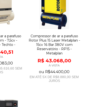
ar a parafuso
Compressor de ar a parafuso
m - 7,5cv -
Rotor Plus 15 Laser Metalplan -
- Techto -
15cv 16 Bar 380V com
Reservatório - RP15 -
240,51
Metalplan
TA
R$ 43.068,00
083,00
À VISTA
5.616,60
SEM
ou
R$44.400,00
OS
EM ATÉ
5
X DE
R$8.880,00
SEM
JUROS