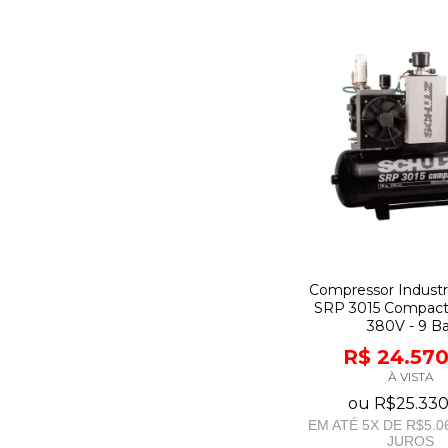
Compressor Industri
SRP 3015 Compact 
380V - 9 Ba
R$ 24.570
À VISTA
ou
R$25.330
EM ATÉ
5
X DE
R$5.0
JUROS