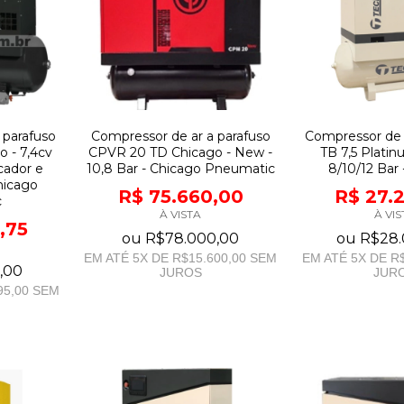
 parafuso
Compressor de ar a parafuso
Compressor de 
 - 7,4cv
CPVR 20 TD Chicago - New -
TB 7,5 Platinu
cador e
10,8 Bar - Chicago Pneumatic
8/10/12 Bar 
hicago
R$ 75.660,00
R$ 27.
c
À VISTA
À VIS
,75
ou
R$78.000,00
ou
R$28.
EM ATÉ
5
X DE
R$15.600,00
SEM
EM ATÉ
5
X DE
R$
,00
JUROS
JUR
95,00
SEM