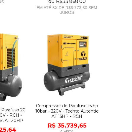
ou
R$33.868,00
OS
EM ATÉ
5
X DE
R$6.773,60
SEM
JUROS
Compressor de Parafuso 15 hp
 Parafuso 20
10bar – 220V - Techto Autentic
80V - RCH -
AT 15HP - RCH
tic AT 20HP
R$ 35.739,65
125,64
À VISTA