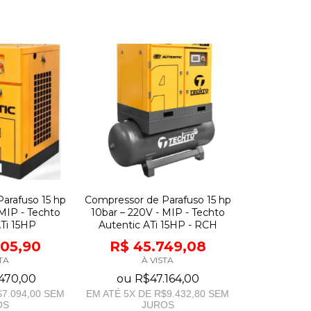
arafuso 15 hp
Compressor de Parafuso 15 hp
 MIP - Techto
10bar – 220V - MIP - Techto
ATi 15HP
Autentic ATi 15HP - RCH
405,90
R$ 45.749,08
TA
À VISTA
470,00
ou
R$47.164,00
7.094,00
SEM
EM ATÉ
5
X DE
R$9.432,80
SEM
OS
JUROS