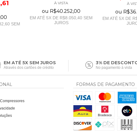
,61
À VISTA
À VIS
ou
R$40.252,00
ou
R$36.
,00
EM ATÉ
5
X DE
R$8.050,40
SEM
EM ATÉ
5
X DE
R$
JUROS
JUR
82,60
SEM
EM ATÉ 5X SEM JUROS
3% DE DESCONT
Através dos cartões de crédito
No pagamento à vista
IONAL
FORMAS DE PAGAMENTO
a Compressores
rivacidade
oluções