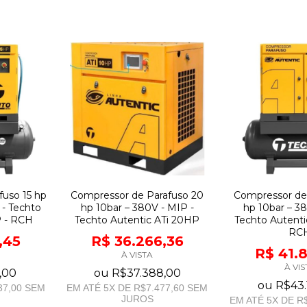
fuso 15 hp
Compressor de Parafuso 20
Compressor de
 - Techto
hp 10bar – 380V - MIP -
hp 10bar – 3
P - RCH
Techto Autentic ATi 20HP
Techto Autenti
RC
,45
R$ 36.266,36
R$ 41.
À VISTA
À VIS
,00
ou
R$37.388,00
ou
R$43.
37,00
SEM
EM ATÉ
5
X DE
R$7.477,60
SEM
JUROS
EM ATÉ
5
X DE
R$