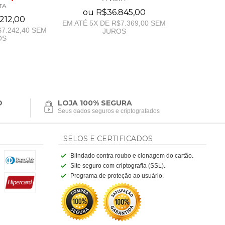
TA
ou
R$36.845,00
212,00
EM ATÉ
5
X DE
R$7.369,00
SEM
7.242,40
SEM
JUROS
OS
O
LOJA 100% SEGURA
Seus dados seguros e criptografados
SELOS E CERTIFICADOS
Blindado contra roubo e clonagem do cartão.
Site seguro com criptografia (SSL).
Programa de proteção ao usuário.