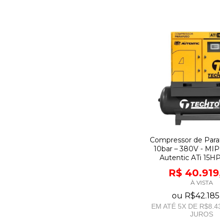
Compressor de Para
10bar – 380V - MIP
Autentic ATi 15H
R$ 40.919
À VISTA
ou
R$42.185
EM ATÉ
5
X DE
R$8.4
JUROS