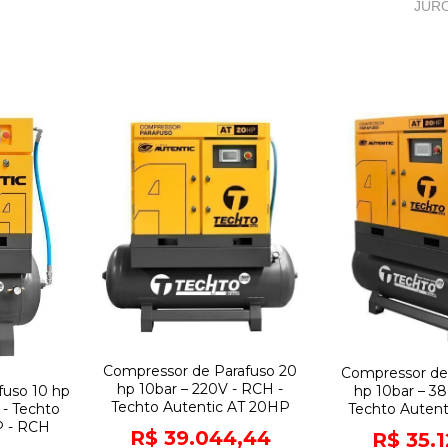
JUR
Compressor de Parafuso 20
Compressor de
hp 10bar – 220V - RCH -
hp 10bar – 3
fuso 10 hp
Techto Autentic AT 20HP
Techto Auten
 - Techto
P - RCH
R$ 39.044,44
R$ 35.