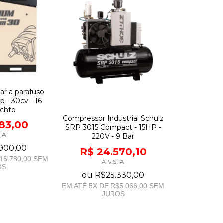
ar a parafuso
p - 30cv - 16
echto
Compressor Industrial Schulz
383,00
SRP 3015 Compact - 15HP -
TA
220V - 9 Bar
900,00
R$ 24.570,10
16.780,00
SEM
À VISTA
OS
ou
R$25.330,00
EM ATÉ
5
X DE
R$5.066,00
SEM
JUROS