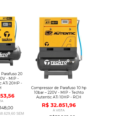
 Parafuso 20
80V - MIP -
c ATi 20HP -
H
Compressor de Parafuso 10 hp
10bar – 220V - MIP - Techto
853,56
Autentic ATi 10HP - RCH
TA
R$ 32.851,96
148,00
À VISTA
8.629,60
SEM