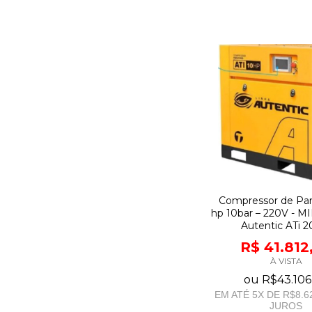
Compressor de Par
hp 10bar – 220V - MI
Autentic ATi 
R$ 41.812
À VISTA
ou
R$43.106
EM ATÉ
5
X DE
R$8.6
JUROS