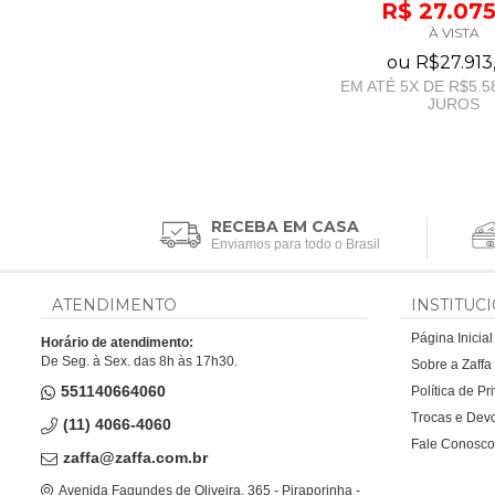
R$ 27.075
À VISTA
ou
R$27.913
EM ATÉ
5
X DE
R$5.5
JUROS
RECEBA EM CASA
Enviamos para todo o Brasil
ATENDIMENTO
INSTITUC
Página Inicial
Horário de atendimento:
De Seg. à Sex. das 8h às 17h30.
Sobre a Zaff
551140664060
Política de P
Trocas e Dev
(11) 4066-4060
Fale Conosco
zaffa@zaffa.com.br
Avenida Fagundes de Oliveira, 365 - Piraporinha -