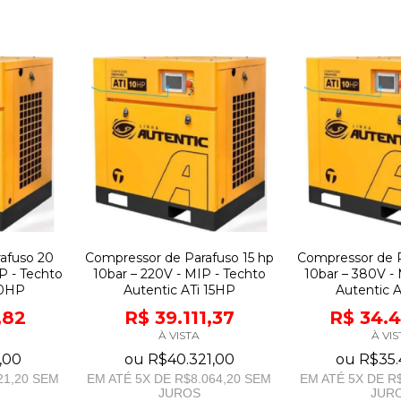
afuso 20
Compressor de Parafuso 15 hp
Compressor de P
P - Techto
10bar – 220V - MIP - Techto
10bar – 380V -
20HP
Autentic ATi 15HP
Autentic 
,82
R$ 39.111,37
R$ 34.
À VISTA
À VIS
,00
ou
R$40.321,00
ou
R$35.
21,20
SEM
EM ATÉ
5
X DE
R$8.064,20
SEM
EM ATÉ
5
X DE
R$
JUROS
JUR