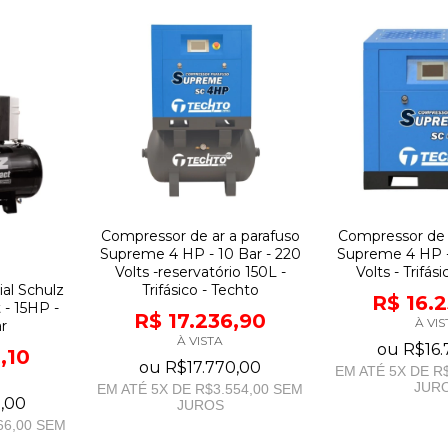
Compressor de ar a parafuso
Compressor de 
Supreme 4 HP - 10 Bar - 220
Supreme 4 HP -
Volts -reservatório 150L -
Volts - Trifás
Trifásico - Techto
al Schulz
R$ 16.
- 15HP -
R$ 17.236,90
À VIS
r
À VISTA
ou
R$16.
,10
ou
R$17.770,00
EM ATÉ
5
X DE
R$
JUR
EM ATÉ
5
X DE
R$3.554,00
SEM
,00
JUROS
66,00
SEM