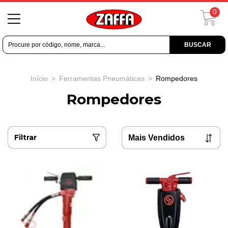
0
BUSCAR
Início
>
Ferramentas Pneumáticas
>
Rompedores
Rompedores
Filtrar