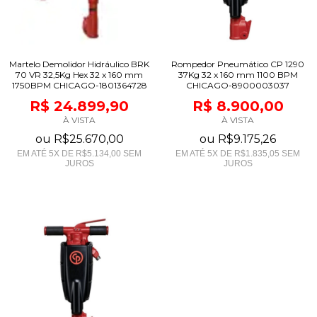
Martelo Demolidor Hidráulico BRK
Rompedor Pneumático CP 1290
70 VR 32,5Kg Hex 32 x 160 mm
37Kg 32 x 160 mm 1100 BPM
1750BPM CHICAGO-1801364728
CHICAGO-8900003037
R$ 24.899,90
R$ 8.900,00
À VISTA
À VISTA
ou
R$25.670,00
ou
R$9.175,26
EM ATÉ
5
X DE
R$5.134,00
SEM
EM ATÉ
5
X DE
R$1.835,05
SEM
JUROS
JUROS