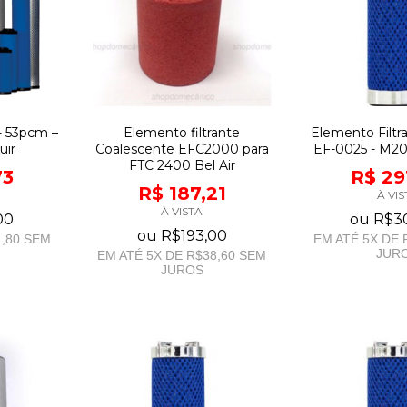
- 53pcm –
Elemento filtrante
Elemento Filtra
uir
Coalescente EFC2000 para
EF-0025 - M20
FTC 2400 Bel Air
73
R$ 29
R$ 187,21
À VIS
À VISTA
00
ou
R$3
ou
R$193,00
,80
SEM
EM ATÉ
5
X DE
JUR
EM ATÉ
5
X DE
R$38,60
SEM
JUROS