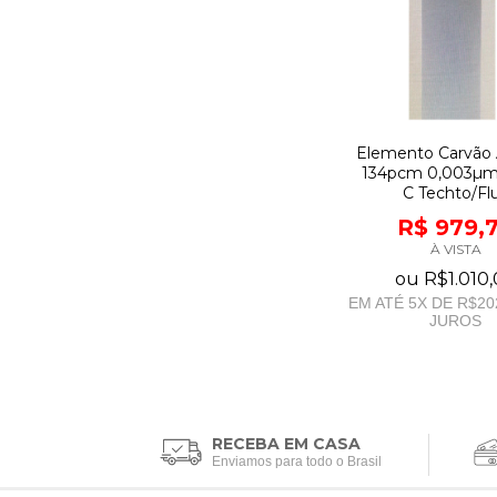
Elemento Carvão 
134pcm 0,003µm
C Techto/Flu
R$ 979,
À VISTA
ou
R$1.010
EM ATÉ
5
X DE
R$20
JUROS
RECEBA EM CASA
Enviamos para todo o Brasil