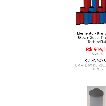
Elemento Filtrant
53pcm Super Fino
Techto/Flui
R$ 414,
À VISTA
ou
R$427,
EM ATÉ
5
X DE
R$85
JUROS