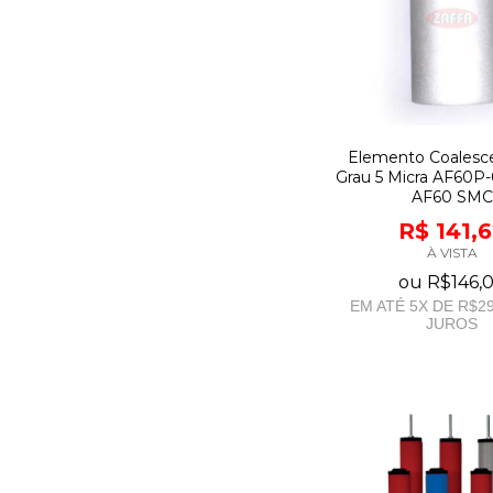
Elemento Coalesc
Grau 5 Micra AF60P
AF60 SMC
R$ 141,
À VISTA
ou
R$146,
EM ATÉ
5
X DE
R$29
JUROS