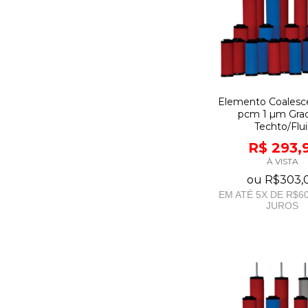
Elemento Coalesc
pcm 1 µm Gra
Techto/Flui
R$ 293,
À VISTA
ou
R$303,
EM ATÉ
5
X DE
R$60
JUROS