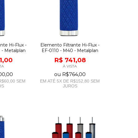
nte Hi-Flux -
Elemento Filtrante Hi-Flux -
 - Metalplan
EF-0110 - M40 - Metalplan
1,00
R$ 741,08
TA
À VISTA
00,00
ou
R$764,00
R$60,00
SEM
EM ATÉ
5
X DE
R$152,80
SEM
OS
JUROS