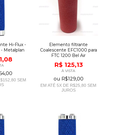
nte Hi-Flux -
Elemento filtrante
 - Metalplan
Coalescente EFC1000 para
FTC 1200 Bel Air
1,08
R$ 125,13
TA
À VISTA
64,00
ou
R$129,00
$152,80
SEM
OS
EM ATÉ
5
X DE
R$25,80
SEM
JUROS