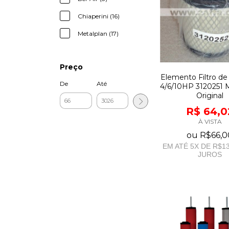
Chiaperini (16)
Metalplan (17)
Preço
Elemento Filtro de
De
Até
4/6/10HP 3120251 
Original
R$ 64,0
À VISTA
ou
R$66,0
EM ATÉ
5
X DE
R$13
JUROS