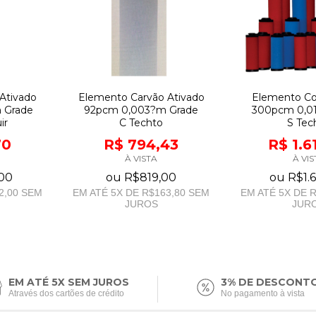
Ativado
Elemento Carvão Ativado
Elemento Co
 Grade
92pcm 0,003?m Grade
300pcm 0,0
ir
C Techto
S Tec
70
R$ 794,43
R$ 1.6
À VISTA
À VIS
,00
ou
R$819,00
ou
R$1.
2,00
SEM
EM ATÉ
5
X DE
R$163,80
SEM
EM ATÉ
5
X DE
R
JUROS
JUR
EM ATÉ 5X SEM JUROS
3% DE DESCONT
Através dos cartões de crédito
No pagamento à vista