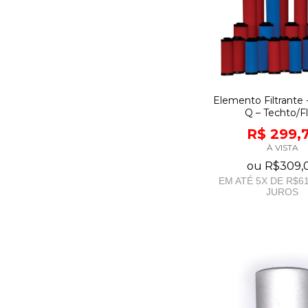
Elemento Filtrante 
Q – Techto/Fl
R$ 299,
À VISTA
ou
R$309,
EM ATÉ
5
X DE
R$61
JUROS