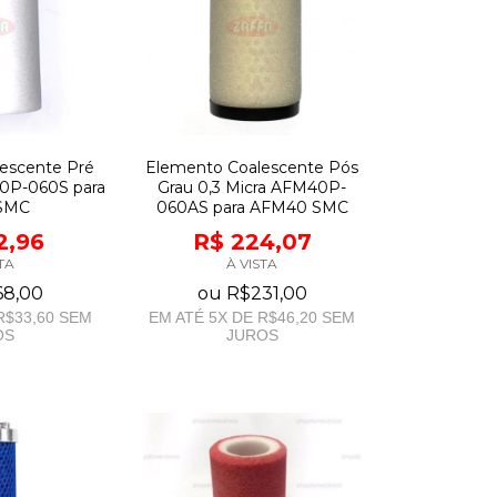
escente Pré
Elemento Coalescente Pós
40P-060S para
Grau 0,3 Micra AFM40P-
SMC
060AS para AFM40 SMC
2,96
R$ 224,07
TA
À VISTA
68,00
ou
R$231,00
R$33,60
SEM
EM ATÉ
5
X DE
R$46,20
SEM
OS
JUROS