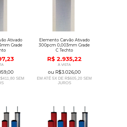
vão Ativado
Elemento Carvão Ativado
3mm Grade
300pcm 0,003mm Grade
hto
C Techto
97,23
R$ 2.935,22
TA
À VISTA
059,00
ou
R$3.026,00
$411,80
SEM
EM ATÉ
5
X DE
R$605,20
SEM
OS
JUROS