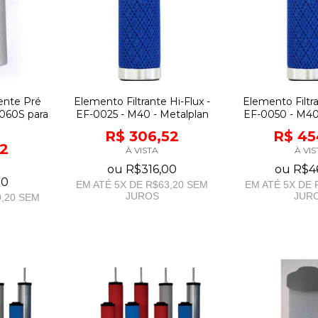
ente Pré
Elemento Filtrante Hi-Flux -
Elemento Filtra
-060S para
EF-0025 - M40 - Metalplan
EF-0050 - M40
R$ 306,52
R$ 45
62
À VISTA
À VIS
ou
R$316,00
ou
R$4
00
EM ATÉ
5
X DE
R$63,20
SEM
EM ATÉ
5
X DE
JUROS
JUR
,20
SEM