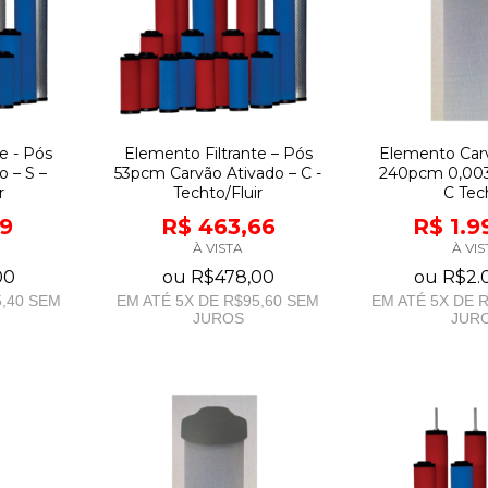
e - Pós
Elemento Filtrante – Pós
Elemento Car
 – S –
53pcm Carvão Ativado – C -
240pcm 0,00
r
Techto/Fluir
C Tec
19
R$ 463,66
R$ 1.9
À VISTA
À VIS
00
ou
R$478,00
ou
R$2.
,40
SEM
EM ATÉ
5
X DE
R$95,60
SEM
EM ATÉ
5
X DE
R
JUROS
JUR