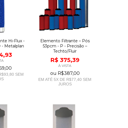
nte Hi-Flux -
Elemento Filtrante – Pós
 - Metalplan
53pcm - P - Precisão –
Techto/Fluir
4,93
R$ 375,39
TA
À VISTA
69,00
ou
R$387,00
R$93,80
SEM
OS
EM ATÉ
5
X DE
R$77,40
SEM
JUROS