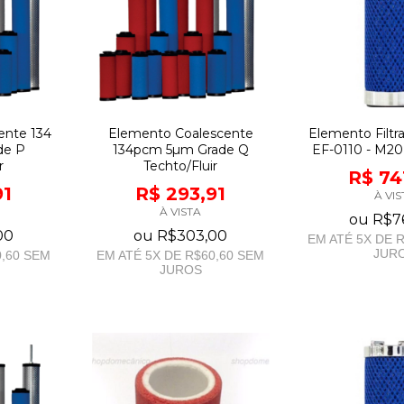
ente 134
Elemento Coalescente
Elemento Filtra
de P
134pcm 5µm Grade Q
EF-0110 - M20
r
Techto/Fluir
R$ 74
91
R$ 293,91
À VIS
À VISTA
ou
R$7
00
ou
R$303,00
EM ATÉ
5
X DE
R
JUR
,60
SEM
EM ATÉ
5
X DE
R$60,60
SEM
JUROS