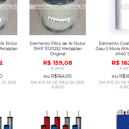
 Ar Rotor
Elemento Filtro de Ar Rotor
Elemento Coal
Metalplan
15HP 3120252 Metalplan
Grau 5 Micra AF
Original
AF40 
2
R$ 159,08
R$ 16
À VISTA
À VIS
0
ou
R$164,00
ou
R$1
,20
SEM
EM ATÉ
5
X DE
R$32,80
SEM
EM ATÉ
5
X DE
JUROS
JUR