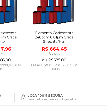
alescente
Elemento Coalescente
1?m Grade
240pcm 0,01µm Grade
hto
S Techto/Fluir
17,96
R$ 664,45
TA
À VISTA
668,00
ou
R$685,00
$333,60
SEM
EM ATÉ
5
X DE
R$137,00
SEM
OS
JUROS
O
LOJA 100% SEGURA
Seus dados seguros e criptografados