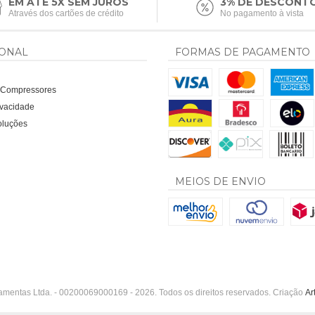
EM ATÉ 5X SEM JUROS
3% DE DESCONT
Através dos cartões de crédito
No pagamento à vista
IONAL
FORMAS DE PAGAMENTO
a Compressores
rivacidade
oluções
MEIOS DE ENVIO
amentas Ltda. - 00200069000169 - 2026. Todos os direitos reservados. Criação
Ar