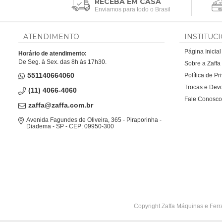
RECEBA EM CASA
Enviamos para todo o Brasil
ATENDIMENTO
INSTITUC
Página Inicial
Horário de atendimento:
De Seg. à Sex. das 8h às 17h30.
Sobre a Zaff
551140664060
Política de P
Trocas e Dev
(11) 4066-4060
Fale Conosco
zaffa@zaffa.com.br
Avenida Fagundes de Oliveira, 365 - Piraporinha -
Diadema - SP - CEP: 09950-300
Copyright Zaffa Máquinas e Ferr