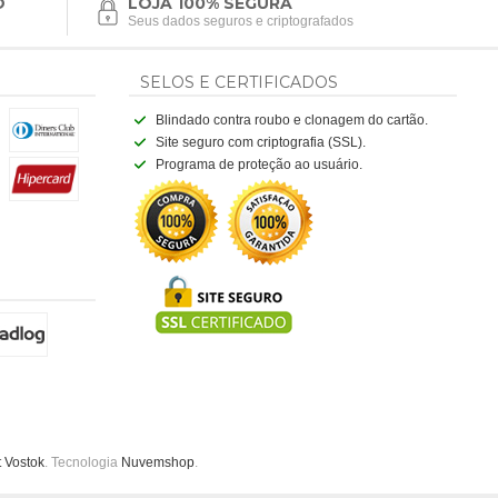
O
LOJA 100% SEGURA
Seus dados seguros e criptografados
SELOS E CERTIFICADOS
Blindado contra roubo e clonagem do cartão.
Site seguro com criptografia (SSL).
Programa de proteção ao usuário.
t Vostok
. Tecnologia
Nuvemshop
.