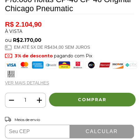
Chicago Pneumatic
R$ 2.104,90
À VISTA
ou
R$2.170,00
EM ATÉ
5
X DE
R$434,00
SEM JUROS
3% de desconto
pagando com Pix
VER MAIS DETALHES
ALTERAR CEP
Entregas para o CEP:
Meios de envio
CALCULAR