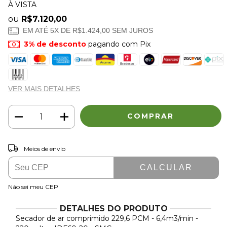
À VISTA
ou
R$7.120,00
EM ATÉ
5
X DE
R$1.424,00
SEM JUROS
3% de desconto
pagando com Pix
VER MAIS DETALHES
ALTERAR CEP
Entregas para o CEP:
Meios de envio
CALCULAR
Não sei meu CEP
DETALHES DO PRODUTO
Secador de ar comprimido 229,6 PCM - 6,4m3/min -