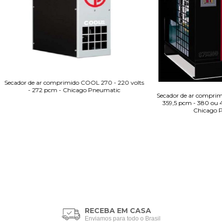
Secador de ar comprimido COOL 270 - 220 volts
- 272 pcm - Chicago Pneumatic
Secador de ar comprim
359,5 pcm - 380 ou 4
Chicago 
RECEBA EM CASA
Enviamos para todo o Brasil