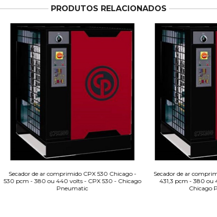
PRODUTOS RELACIONADOS
Secador de ar comprimido CPX 530 Chicago -
Secador de ar comprim
530 pcm - 380 ou 440 volts - CPX 530 - Chicago
431,3 pcm - 380 ou 4
Pneumatic
Chicago 