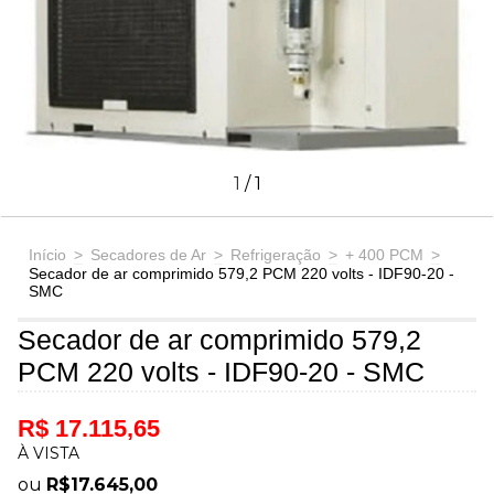
1
/
1
Início
>
Secadores de Ar
>
Refrigeração
>
+ 400 PCM
>
Secador de ar comprimido 579,2 PCM 220 volts - IDF90-20 -
SMC
Secador de ar comprimido 579,2
PCM 220 volts - IDF90-20 - SMC
R$ 17.115,65
À VISTA
ou
R$17.645,00