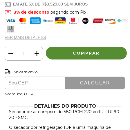
EM ATÉ
5
X DE
R$3.529,00
SEM JUROS
3% de desconto
pagando com Pix
VER MAIS DETALHES
ALTERAR CEP
Entregas para o CEP:
Meios de envio
CALCULAR
Não sei meu CEP
DETALHES DO PRODUTO
Secador de ar comprimido 580 PCM 220 volts - IDF90-
20 - SMC
O secador por refrigeração IDF é uma máquina de